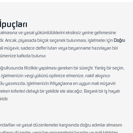
İpuçları
ar almasına ve yasal yükümlülüklerini eksiksiz yerine getirmesine
rdir. Ancak, piyasada birçok seçenek bulunması, işletmeler için
Doğru
r mali müşavir, sadece defter tutan veya beyanname hazırlayan biri
üyümenize katkıda bulunur.
ultusunda titizlikle yapılması gereken bir süreçtir. Yanlış bir seçim,
, işletmenizin vergi yükünü optimize etmenize, nakit akışınızı
Bu yazımızda, işletmenizin ihtiyaçlarına en uygun mali müşaviri
en kriterleri detaylı bir şekilde ele alacağız. Başarılı bir iş hayatı
idir.
andartları ve yasal düzenlemeler karşısında doğru adımlar atmasını
ıtlarını düzenler, vergi beyannamelerini hazırlar ve mali tabloları