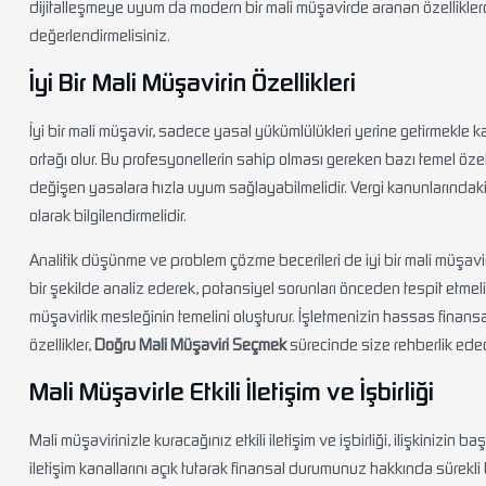
dijitalleşmeye uyum da modern bir mali müşavirde aranan özellikler
değerlendirmelisiniz.
İyi Bir Mali Müşavirin Özellikleri
İyi bir mali müşavir, sadece yasal yükümlülükleri yerine getirmekle 
ortağı olur. Bu profesyonellerin sahip olması gereken bazı temel özel
değişen yasalara hızla uyum sağlayabilmelidir. Vergi kanunlarındaki
olarak bilgilendirmelidir.
Analitik düşünme ve problem çözme becerileri de iyi bir mali müşavir
bir şekilde analiz ederek, potansiyel sorunları önceden tespit etmeli 
müşavirlik mesleğinin temelini oluşturur. İşletmenizin hassas finansal
özellikler,
Doğru Mali Müşaviri Seçmek
sürecinde size rehberlik edec
Mali Müşavirle Etkili İletişim ve İşbirliği
Mali müşavirinizle kuracağınız etkili iletişim ve işbirliği, ilişkinizin b
iletişim kanallarını açık tutarak finansal durumunuz hakkında sürekli 