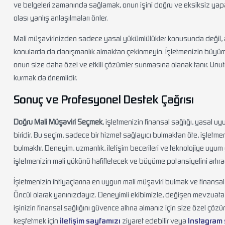
ve belgeleri zamanında sağlamak, onun işini doğru ve eksiksiz yapabilme
olası yanlış anlaşılmaları önler.
Mali müşavirinizden sadece yasal yükümlülükler konusunda değil, a
konularda da danışmanlık almaktan çekinmeyin. İşletmenizin büyüme h
onun size daha özel ve etkili çözümler sunmasına olanak tanır. Unu
kurmak da önemlidir.
Sonuç ve Profesyonel Destek Çağrısı
Doğru Mali Müşaviri Seçmek
, işletmenizin finansal sağlığı, yasal u
biridir. Bu seçim, sadece bir hizmet sağlayıcı bulmaktan öte, işletme
bulmaktır. Deneyim, uzmanlık, iletişim becerileri ve teknolojiye uyu
işletmenizin mali yükünü hafifletecek ve büyüme potansiyelini artırac
İşletmenizin ihtiyaçlarına en uygun mali müşaviri bulmak ve finansal
Öncül olarak yanınızdayız. Deneyimli ekibimizle, değişen mevzuata
işinizin finansal sağlığını güvence altına almanız için size özel çö
keşfetmek için
iletişim sayfamızı
ziyaret edebilir veya
Instagram