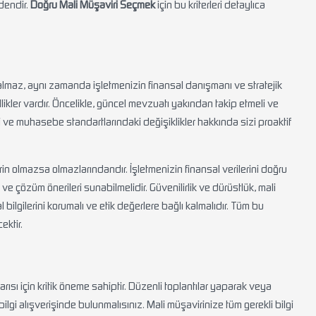
dendir.
Doğru Mali Müşaviri Seçmek
için bu kriterleri detaylıca
kalmaz, aynı zamanda işletmenizin finansal danışmanı ve stratejik
likler vardır. Öncelikle, güncel mevzuatı yakından takip etmeli ve
 ve muhasebe standartlarındaki değişiklikler hakkında sizi proaktif
in olmazsa olmazlarındandır. İşletmenizin finansal verilerini doğru
ve çözüm önerileri sunabilmelidir. Güvenilirlik ve dürüstlük, mali
 bilgilerini korumalı ve etik değerlere bağlı kalmalıdır. Tüm bu
ektir.
aşarısı için kritik öneme sahiptir. Düzenli toplantılar yaparak veya
bilgi alışverişinde bulunmalısınız. Mali müşavirinize tüm gerekli bilgi