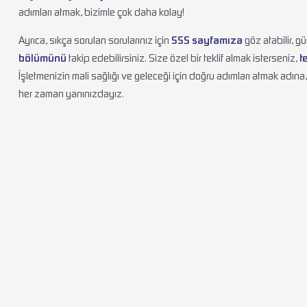
adımları atmak, bizimle çok daha kolay!
Ayrıca, sıkça sorulan sorularınız için
SSS sayfamıza
göz atabilir, g
bölümünü
takip edebilirsiniz. Size özel bir teklif almak isterseniz,
t
İşletmenizin mali sağlığı ve geleceği için doğru adımları atmak adın
her zaman yanınızdayız.