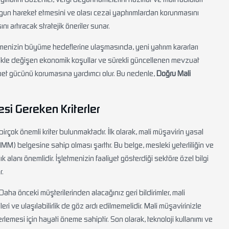
ygun hareket etmesini ve olası cezai yaptırımlardan korunmasını
ı artıracak stratejik öneriler sunar.
etmenizin büyüme hedeflerine ulaşmasında, yeni yatırım kararları
ellikle değişen ekonomik koşullar ve sürekli güncellenen mevzuat
kabet gücünü korumasına yardımcı olur. Bu nedenle,
Doğru Mali
si Gereken Kriterler
ok önemli kriter bulunmaktadır. İlk olarak, mali müşavirin yasal
) belgesine sahip olması şarttır. Bu belge, mesleki yeterliliğin ve
 alanı önemlidir. İşletmenizin faaliyet gösterdiği sektöre özel bilgi
r.
Daha önceki müşterilerinden alacağınız geri bildirimler, mali
leri ve ulaşılabilirlik de göz ardı edilmemelidir. Mali müşavirinizle
lerlemesi için hayati öneme sahiptir. Son olarak, teknoloji kullanımı ve