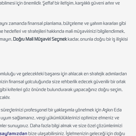
si için önemlidir. Şeffaf bir iletişim, karşılıklı güveni artırır ve
ynı zamanda finansal planlama, bütçeleme ve yatırım kararları gibi
edefleri ve stratejileri hakkında mali müşavirinizi bilgilendirmek,
tmayın,
Doğru Mali Müşaviri Seçmek
kadar, onunla doğru bir iş ilişkisi
yumluluğu ve gelecekteki başarısı için atılacak en stratejik adımlardan
nizin finansal yolculuğunda size rehberlik edecek güvenilir bir ortak
m gibi kriterleri göz önünde bulundurarak yapacağınız doğru seçim,
aktır.
 süreçlerinizi profesyonel bir yaklaşımla yönetmek için Aşkın Eda
 uyum sağlamanız, vergi yükümlülüklerinizi optimize etmeniz ve
zümler sunuyoruz. Daha fazla bilgi almak ve size özel çözümlerimizi
 sayfamızdan
bize ulaşabilirsiniz. İşletmenizin geleceği için doğru