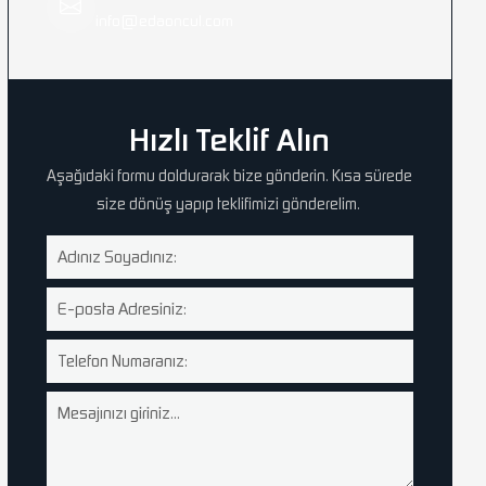
info@edaoncul.com
Hızlı Teklif Alın
Aşağıdaki formu doldurarak bize gönderin. Kısa sürede
size dönüş yapıp teklifimizi gönderelim.