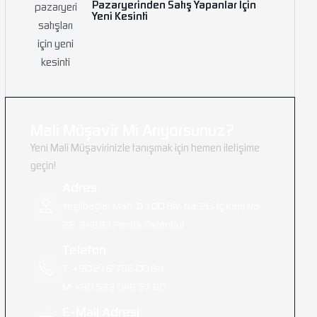
Pazaryerinden Satış Yapanlar İçin
Yeni Kesinti
Mali Müşavir Mi Arıyorsunuz?
Yeni Mali Müşavirinizle tanışmak için hemen iletişime
geçin!
Adres:
Yeşilbağlar Mah. D 100 Blv. No: 20, İç Kapı No:
22, 34893 Pendik/İstanbul
Telefon
T: +90 216 766 00 84
M: +90 533 046 57 80
E-Mail Adresi