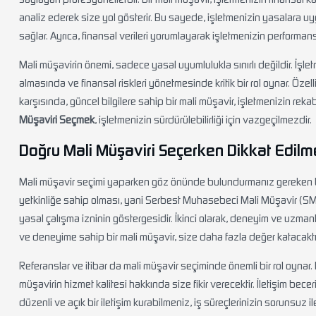
analiz ederek size yol gösterir. Bu sayede, işletmenizin yasalara u
sağlar. Ayrıca, finansal verileri yorumlayarak işletmenizin performansın
Mali müşavirin önemi, sadece yasal uyumlulukla sınırlı değildir. İşl
almasında ve finansal riskleri yönetmesinde kritik bir rol oynar. Öz
karşısında, güncel bilgilere sahip bir mali müşavir, işletmenizin re
Müşaviri Seçmek
, işletmenizin sürdürülebilirliği için vazgeçilmezdir.
Doğru Mali Müşaviri Seçerken Dikkat Edilme
Mali müşavir seçimi yaparken göz önünde bulundurmanız gereken birç
yetkinliğe sahip olması, yani Serbest Muhasebeci Mali Müşavir (SMMM
yasal çalışma izninin göstergesidir. İkinci olarak, deneyim ve uzmanlık
ve deneyime sahip bir mali müşavir, size daha fazla değer katacaktı
Referanslar ve itibar da mali müşavir seçiminde önemli bir rol oynar. 
müşavirin hizmet kalitesi hakkında size fikir verecektir. İletişim beceri
düzenli ve açık bir iletişim kurabilmeniz, iş süreçlerinizin sorunsuz i