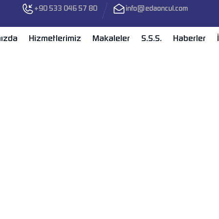
+90 533 046 57 80
info@edaoncul.com
ızda
Hizmetlerimiz
Makaleler
S.S.S.
Haberler
mek İçin İpuçları