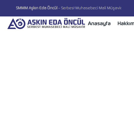
SMMM Aşkın Eda Öncül
–
Serbest Muhasebeci Mali Müşavir.
Anasayfa
Hakkım
Doğru Mali Müşaviri Seç
Anasayfa
Doğru Mali Müşaviri Seçmek İçin İpuçları