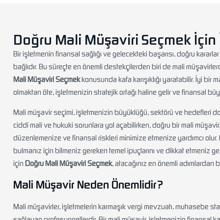
Doğru Mali Müşaviri Seçmek İçin 
Bir işletmenin finansal sağlığı ve gelecekteki başarısı, doğru kararl
bağlıdır. Bu süreçte en önemli destekçilerden biri de mali müşavirle
Mali Müşaviri Seçmek
konusunda kafa karışıklığı yaratabilir. İyi bi
olmaktan öte, işletmenizin stratejik ortağı haline gelir ve finansal b
Mali müşavir seçimi, işletmenizin büyüklüğü, sektörü ve hedefleri doğr
ciddi mali ve hukuki sorunlara yol açabilirken, doğru bir mali müşavir
düzenlemenize ve finansal riskleri minimize etmenize yardımcı olur. 
bulmanız için bilmeniz gereken temel ipuçlarını ve dikkat etmeniz gerek
için
Doğru Mali Müşaviri Seçmek
, atacağınız en önemli adımlardan bir
Mali Müşavir Neden Önemlidir?
Mali müşavirler, işletmelerin karmaşık vergi mevzuatı, muhasebe st
sağlayan profesyonellerdir. Bir mali müşavir, işletmenizin finansal kay