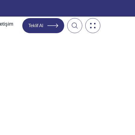
letişim
Teklif Al
 Muafiyetler Rehberi
t şartları nelerdir?