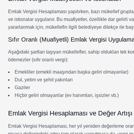
Emlak Vergisi Hesaplaması yapılırken, bazı mükellef grupları
ve istisnalar uygulanır. Bu muafiyetler, özellikle dar gelirli
yararlanmak için, mükellefin ilgili belediyeye dilekçe ile b
Sıfır Oranlı (Muafiyetli) Emlak Vergisi Uygulam
Aşağıdaki şartları taşıyan mükellefler, sahip oldukları tek k
ödemezler (sıfır oranlı vergi):
Emekliler (emekli maaşından başka geliri olmayanlar)
Dul, yetim ve şehit yakınları
Gaziler
Hiçbir geliri olmayanlar (ev hanımları, işsizler vb.)
Emlak Vergisi Hesaplaması ve Değer Artışı
Emlak Vergisi Hesaplaması, her yıl yeniden değerleme oranı 
piyasa değerindeki artışı tam olarak yansıtmasa da, vergi m