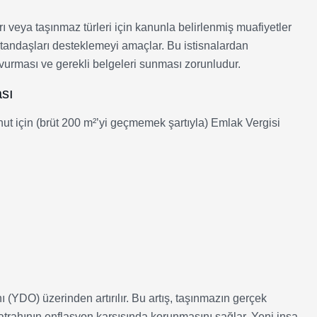
 veya taşınmaz türleri için kanunla belirlenmiş muafiyetler
 vatandaşları desteklemeyi amaçlar. Bu istisnalardan
aşvurması ve gerekli belgeleri sunması zorunludur.
ası
onut için (brüt 200 m²’yi geçmemek şartıyla) Emlak Vergisi
(YDO) üzerinden artırılır. Bu artış, taşınmazın gerçek
atrahının enflasyon karşısında korunmasını sağlar. Yeni inşa