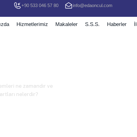
+90 533 046 57 80
info@edaoncul.com
ızda
Hizmetlerimiz
Makaleler
S.S.S.
Haberler
İ
ması: Ödeme Dönemleri ve
emleri ne zamandır ve
artları nelerdir?
 zamandır ve emekliler ile dar gelirliler için uygulanan muafiye