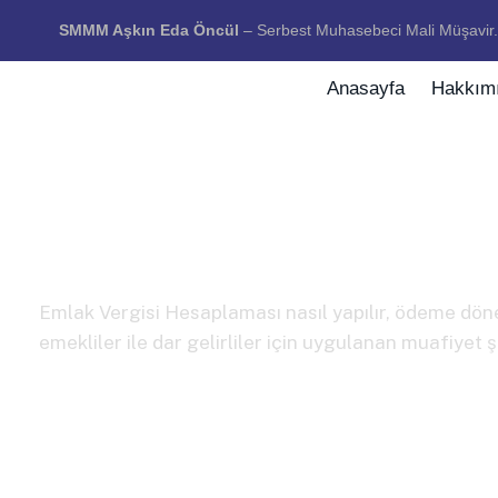
SMMM Aşkın Eda Öncül
–
Serbest Muhasebeci Mali Müşavir.
Anasayfa
Hakkım
Emlak Vergisi Hesapla
Emlak Vergisi Hesaplaması nasıl yapılır, ödeme dön
emekliler ile dar gelirliler için uygulanan muafiyet ş
Emlak Vergisi Hesaplaması nasıl yapılır, ödeme dönemleri ne